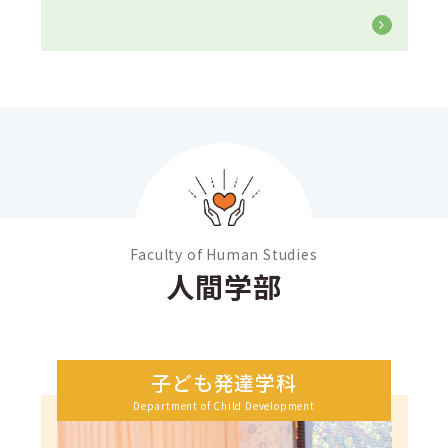
Faculty of Human Studies
人間学部
子ども発達学科
Department of Child Development