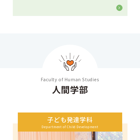
Faculty of Human Studies
人間学部
子ども発達学科
Department of Child Development